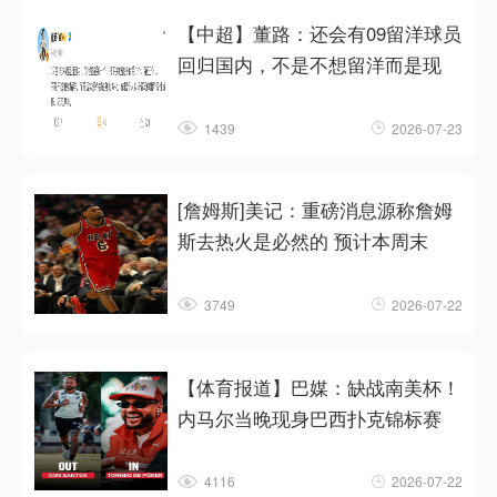
【中超】董路：还会有09留洋球员
回归国内，不是不想留洋而是现
1439
2026-07-23
[詹姆斯]美记：重磅消息源称詹姆
斯去热火是必然的 预计本周末
3749
2026-07-22
【体育报道】巴媒：缺战南美杯！
内马尔当晚现身巴西扑克锦标赛
4116
2026-07-22