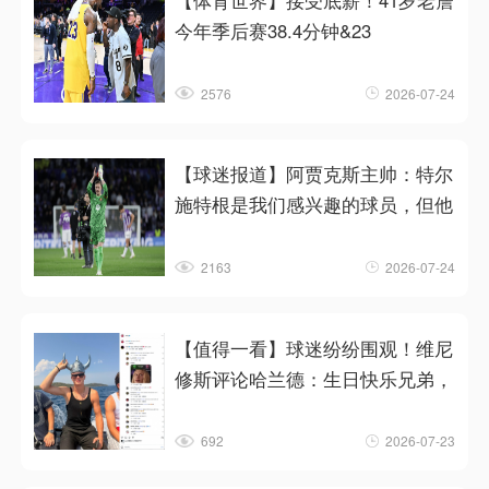
【体育世界】接受底薪！41岁老詹
今年季后赛38.4分钟&23
2576
2026-07-24
【球迷报道】阿贾克斯主帅：特尔
施特根是我们感兴趣的球员，但他
2163
2026-07-24
【值得一看】球迷纷纷围观！维尼
修斯评论哈兰德：生日快乐兄弟，
692
2026-07-23