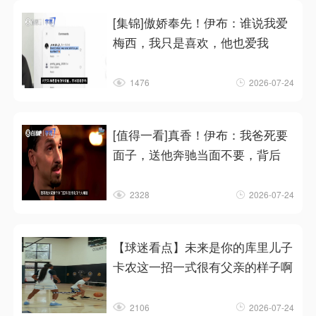
[集锦]傲娇奉先！伊布：谁说我爱
梅西，我只是喜欢，他也爱我
1476
2026-07-24
[值得一看]真香！伊布：我爸死要
面子，送他奔驰当面不要，背后
2328
2026-07-24
【球迷看点】未来是你的库里儿子
卡农这一招一式很有父亲的样子啊
2106
2026-07-24