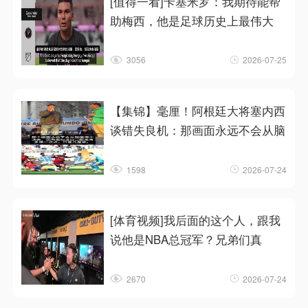
[值得一看]卡塞米罗：我期待能帮
助梅西，他是足球历史上最伟大
3056
2026-07-25
【集锦】毫厘！阿根廷大将塞内西
谈错失良机：那画面永远不会从脑
1598
2026-07-24
[体育视频]我后面的这个人，跟我
说他是NBA总冠军？兄弟们真
2670
2026-07-24