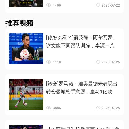
1466
2026-07-22
推荐视频
[你怎么看？]宿茂臻：阿尔瓦罗、
谢文能下周跟队训练，李源一八
1110
2026-07-25
[转会]罗马诺：迪奥曼德未表现出
转会曼城枪手意愿，皇马1亿欧
3886
2026-07-25