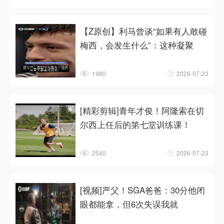
【Z原创】利马曾谈“如果有人敢碰
梅西，会发生什么”：这种凝聚
1980
2026-07-23
[精彩剪辑]青年才俊！阿隆索在切
尔西上任后的第七堂训练课！
2540
2026-07-23
[视频]严父！SGA爸爸：30分他闭
眼都能拿，但6次失误我就