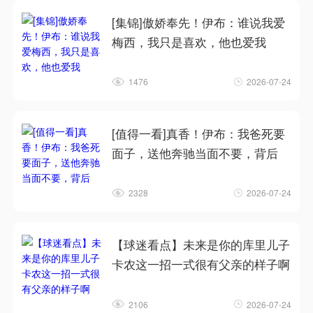
[集锦]傲娇奉先！伊布：谁说我爱
梅西，我只是喜欢，他也爱我
1476
2026-07-24
[值得一看]真香！伊布：我爸死要
面子，送他奔驰当面不要，背后
2328
2026-07-24
【球迷看点】未来是你的库里儿子
卡农这一招一式很有父亲的样子啊
2106
2026-07-24