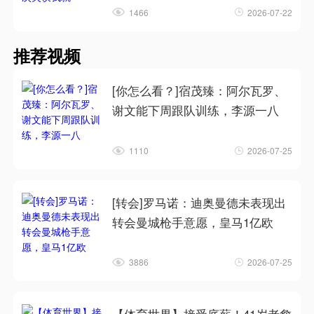
1466
2026-07-22
推荐视频
[你怎么看？]宿茂臻：阿尔瓦罗、
谢文能下周跟队训练，李源一八
1110
2026-07-25
[转会]罗马诺：迪奥曼德未表现出
转会曼城枪手意愿，皇马1亿欧
3886
2026-07-25