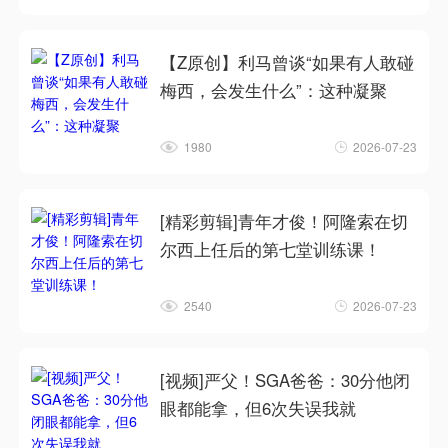
【Z原创】利马曾谈“如果有人敢碰
梅西，会发生什么”：这种凝聚
1980
2026-07-23
[精彩剪辑]青年才俊！阿隆索在切
尔西上任后的第七堂训练课！
2540
2026-07-23
[视频]严父！SGA爸爸：30分他闭
眼都能拿，但6次失误我就