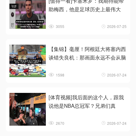
[值得一看]卡塞米罗：我期待能帮
助梅西，他是足球历史上最伟大
3055
2026-07-25
【集锦】毫厘！阿根廷大将塞内西
谈错失良机：那画面永远不会从脑
1598
2026-07-24
[体育视频]我后面的这个人，跟我
说他是NBA总冠军？兄弟们真
2670
2026-07-24