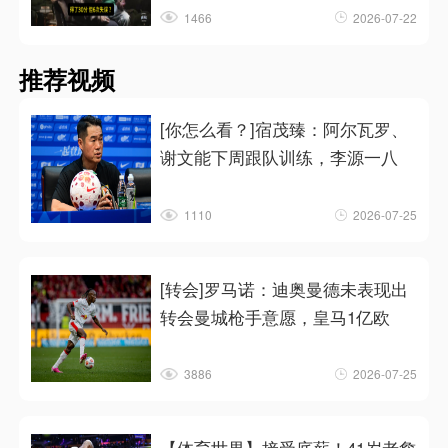
1466
2026-07-22
推荐视频
[你怎么看？]宿茂臻：阿尔瓦罗、
谢文能下周跟队训练，李源一八
1110
2026-07-25
[转会]罗马诺：迪奥曼德未表现出
转会曼城枪手意愿，皇马1亿欧
3886
2026-07-25