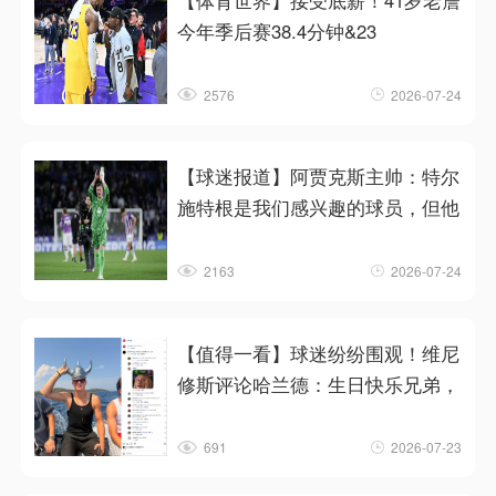
【体育世界】接受底薪！41岁老詹
今年季后赛38.4分钟&23
2576
2026-07-24
【球迷报道】阿贾克斯主帅：特尔
施特根是我们感兴趣的球员，但他
2163
2026-07-24
【值得一看】球迷纷纷围观！维尼
修斯评论哈兰德：生日快乐兄弟，
691
2026-07-23