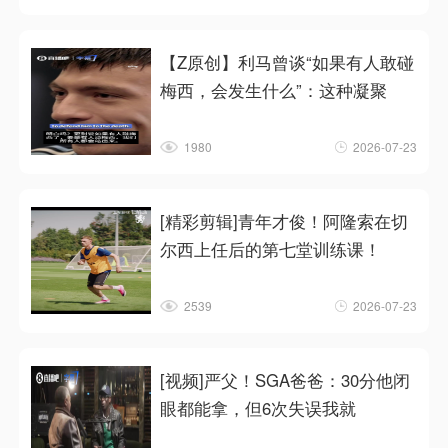
【Z原创】利马曾谈“如果有人敢碰
梅西，会发生什么”：这种凝聚
1980
2026-07-23
[精彩剪辑]青年才俊！阿隆索在切
尔西上任后的第七堂训练课！
2539
2026-07-23
[视频]严父！SGA爸爸：30分他闭
眼都能拿，但6次失误我就