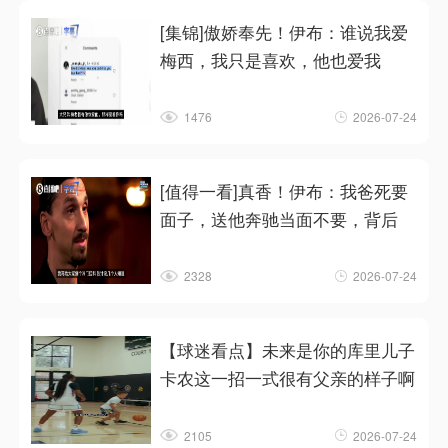
[集锦]傲娇奉先！伊布：谁说我爱
梅西，我只是喜欢，他也爱我
1476
2026-07-24
[值得一看]真香！伊布：我爸死要
面子，送他奔驰当面不要，背后
2328
2026-07-24
【球迷看点】未来是你的库里儿子
卡农这一招一式很有父亲的样子啊
2105
2026-07-24