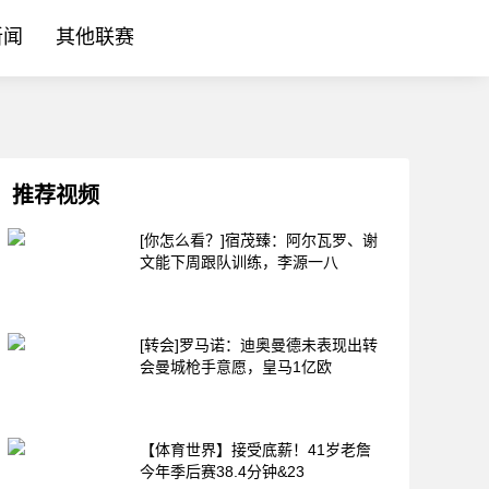
新闻
其他联赛
推荐视频
[你怎么看？]宿茂臻：阿尔瓦罗、谢
文能下周跟队训练，李源一八
[转会]罗马诺：迪奥曼德未表现出转
会曼城枪手意愿，皇马1亿欧
【体育世界】接受底薪！41岁老詹
今年季后赛38.4分钟&23