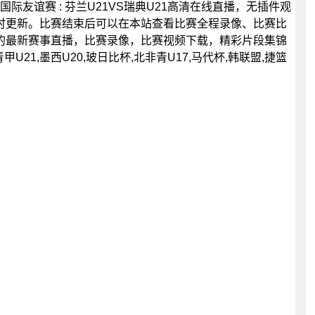
0分，国际友谊赛 : 芬兰U21VS瑞典U21高清在线直播，无插件观
时更新。比赛结束后可以在本站查看比赛全程录像、比赛比
的最新赛事直播，比赛录像，比赛视频下载，精彩片段集锦
U21,墨西U20,玻日比杯,北非青U17,马代杯,韩联盟,捷篮