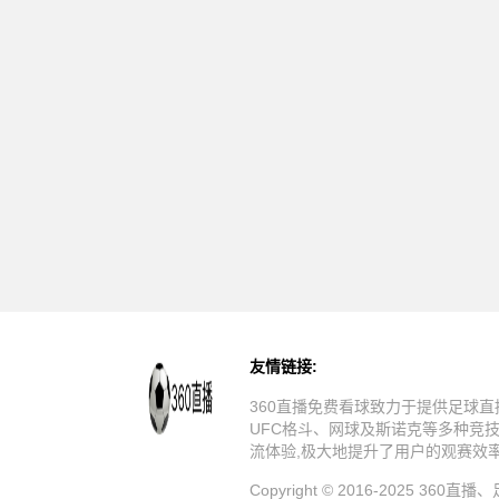
友情链接:
360直播免费看球致力于提供足球直
UFC格斗、网球及斯诺克等多种竞
流体验,极大地提升了用户的观赛效
Copyright © 2016-20