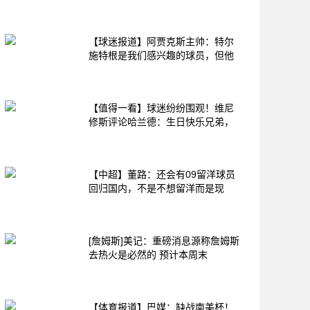
【球迷报道】阿贾克斯主帅：特尔
施特根是我们感兴趣的球员，但他
【值得一看】球迷纷纷围观！维尼
修斯评论哈兰德：生日快乐兄弟，
【中超】董路：还会有09留洋球员
回归国内，不是不想留洋而是现
[詹姆斯]美记：重磅消息源称詹姆斯
去热火是必然的 预计本周末
【体育报道】巴媒：缺战南美杯！