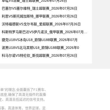
草蜢VS洛桑_瑞士超联赛_2026年07月26日
巴塞尔VS塞尔维特_瑞士超联赛_2026年07月26日
利恩VS斯托姆加斯特_挪甲联赛_2026年07月26日
沃特福德联VS戈尔韦联_爱超联赛_2026年07月26日
科斯特罗马斯巴达VS伊凡诺沃_俄甲联赛_2026年07月26
捷克U18VS冰岛U18_欧锦U18B联赛_2026年07月
波黑U18VS北马其顿U18_欧锦U18B联赛_2026年0
科马尔诺VS特伦钦_斯伐超联赛_2026年07月26日
”的理念,全面囊括了F1赛车、
术底座,确保了高清无插件的直播
稳定、高清且低延迟的信号支持。
、足球赛事、高清体育、世界足球、足