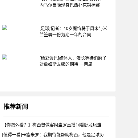
内马尔当晚现身巴西扑克锦标赛
[足球]记者：40岁魔笛将于周末与米
兰签署一份为期一年的合同
[精彩资讯]媒体人：漫长等待消磨了
对詹姆斯去哪的期待 一两周
推荐新闻
【你怎么看？】梅西曾做客阿圭罗直播间看卧龙凤雏，戈麦斯自比小
[值得一看]卡塞米罗：我期待能帮助梅西，他是足球历史上最伟大