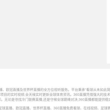
播、欧冠直播及世界杯直播的全方位视听服务。平台秉承“看球从未如此简单
技项目的实时视频,全天候实时更新全球体育资讯。360直播凭借强大的技
率。无论是寻找冷门联赛直播,还是守候全球巅峰对决,360直播都能提供
25 360直播、足球直播、欧冠直播、世界杯直播、360直播免费看球、在线视频