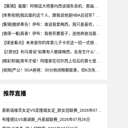
【集锦】毫厘！阿根廷大将塞内西谈错失良机：那画面永远不会从脑
[体育视频]我后面的这个人，跟我说他是NBA总冠军？兄弟们真
[集锦]傲娇奉先！伊布：谁说我爱梅西，我只是喜欢，他也爱我
[值得一看]真香！伊布：我爸死要面子，送他奔驰当面不要，背后
【球迷看点】未来是你的库里儿子卡农这一招一式很有父亲的样子啊
【Z原创】利马曾谈“如果有人敢碰梅西，会发生什么”：这种凝聚
[精彩剪辑]青年才俊！阿隆索在切尔西上任后的第七堂训练课！
[视频]严父！SGA爸爸：30分他闭眼都能拿，但6次失误我就
推荐直播
索斯诺维茨女足VS亚隆城女足_欧女冠联赛_2026年07月2
布隆德比VS奥胡斯_丹麦超联赛_2026年07月26日