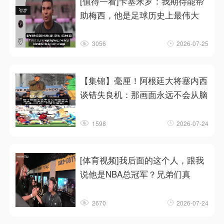
[值得一看]卡塞米罗：我期待能帮
助梅西，他是足球历史上最伟大
3056
2026-07-25
【集锦】毫厘！阿根廷大将塞内西
谈错失良机：那画面永远不会从脑
1598
2026-07-24
[体育视频]我后面的这个人，跟我
说他是NBA总冠军？兄弟们真
2670
2026-07-24