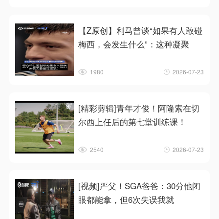
【Z原创】利马曾谈“如果有人敢碰
梅西，会发生什么”：这种凝聚
1980
2026-07-23
[精彩剪辑]青年才俊！阿隆索在切
尔西上任后的第七堂训练课！
2540
2026-07-23
[视频]严父！SGA爸爸：30分他闭
眼都能拿，但6次失误我就