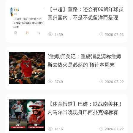
【中超】董路：还会有09留洋球员
回归国内，不是不想留洋而是现
1439
2026-07-23
[詹姆斯]美记：重磅消息源称詹姆
斯去热火是必然的 预计本周末
3749
2026-07-22
【体育报道】巴媒：缺战南美杯！
内马尔当晚现身巴西扑克锦标赛
4116
2026-07-22