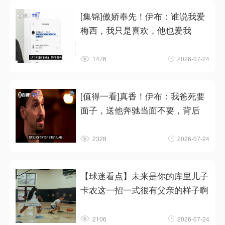
[集锦]傲娇奉先！伊布：谁说我爱
梅西，我只是喜欢，他也爱我
1476
2026-07-24
[值得一看]真香！伊布：我爸死要
面子，送他奔驰当面不要，背后
2328
2026-07-24
【球迷看点】未来是你的库里儿子
卡农这一招一式很有父亲的样子啊
2106
2026-07-24