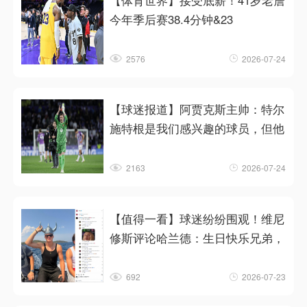
【体育世界】接受底薪！41岁老詹
今年季后赛38.4分钟&23
2576
2026-07-24
【球迷报道】阿贾克斯主帅：特尔
施特根是我们感兴趣的球员，但他
2163
2026-07-24
【值得一看】球迷纷纷围观！维尼
修斯评论哈兰德：生日快乐兄弟，
692
2026-07-23