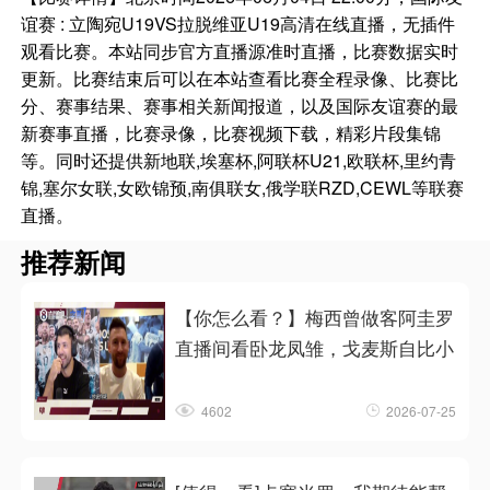
谊赛 : 立陶宛U19VS拉脱维亚U19高清在线直播，无插件
观看比赛。本站同步官方直播源准时直播，比赛数据实时
更新。比赛结束后可以在本站查看比赛全程录像、比赛比
分、赛事结果、赛事相关新闻报道，以及国际友谊赛的最
新赛事直播，比赛录像，比赛视频下载，精彩片段集锦
等。同时还提供新地联,埃塞杯,阿联杯U21,欧联杯,里约青
锦,塞尔女联,女欧锦预,南俱联女,俄学联RZD,CEWL等联赛
直播。
推荐新闻
【你怎么看？】梅西曾做客阿圭罗
直播间看卧龙凤雏，戈麦斯自比小
4602
2026-07-25