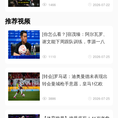
1466
2026-07-22
推荐视频
[你怎么看？]宿茂臻：阿尔瓦罗、
谢文能下周跟队训练，李源一八
1110
2026-07-25
[转会]罗马诺：迪奥曼德未表现出
转会曼城枪手意愿，皇马1亿欧
3886
2026-07-25