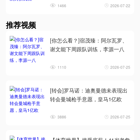
1466
2026-07-22
推荐视频
[你怎么看？]宿茂臻：阿尔瓦罗、
谢文能下周跟队训练，李源一八
1110
2026-07-25
[转会]罗马诺：迪奥曼德未表现出
转会曼城枪手意愿，皇马1亿欧
3886
2026-07-25