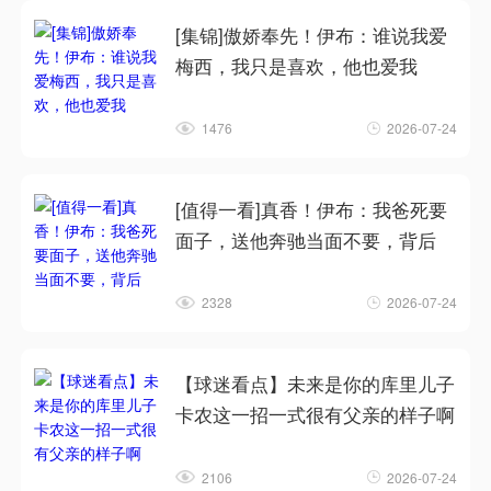
[集锦]傲娇奉先！伊布：谁说我爱
梅西，我只是喜欢，他也爱我
1476
2026-07-24
[值得一看]真香！伊布：我爸死要
面子，送他奔驰当面不要，背后
2328
2026-07-24
【球迷看点】未来是你的库里儿子
卡农这一招一式很有父亲的样子啊
2106
2026-07-24