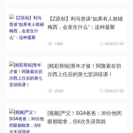
【Z原创】利马曾谈“如果有人敢碰
梅西，会发生什么”：这种凝聚
1980
2026-07-23
[精彩剪辑]青年才俊！阿隆索在切
尔西上任后的第七堂训练课！
2539
2026-07-23
[视频]严父！SGA爸爸：30分他闭
眼都能拿，但6次失误我就