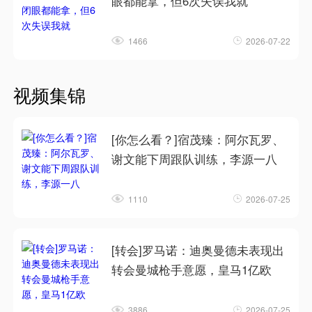
眼都能拿，但6次失误我就
1466
2026-07-22
视频集锦
[你怎么看？]宿茂臻：阿尔瓦罗、
谢文能下周跟队训练，李源一八
1110
2026-07-25
[转会]罗马诺：迪奥曼德未表现出
转会曼城枪手意愿，皇马1亿欧
3886
2026-07-25