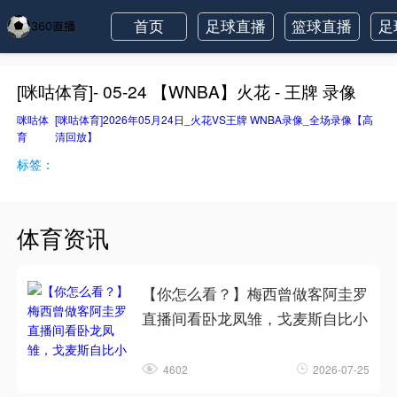
首页
足球直播
篮球直播
足
[咪咕体育]- 05-24 【WNBA】火花 - 王牌 录像
咪咕体
[咪咕体育]2026年05月24日_火花VS王牌 WNBA录像_全场录像【高
育
清回放】
标签：
体育资讯
【你怎么看？】梅西曾做客阿圭罗
直播间看卧龙凤雏，戈麦斯自比小
4602
2026-07-25