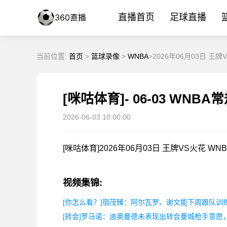
直播首页
足球直播
当前位置:
首页
>
篮球录像
>
WNBA
>2026年06月03日 王
2026-06-03 10:00:00
[咪咕体育]2026年06月03日 王牌VS火花 
视频集锦:
[你怎么看？]宿茂臻：阿尔瓦罗、谢文能下周跟队训
[转会]罗马诺：迪奥曼德未表现出转会曼城枪手意愿