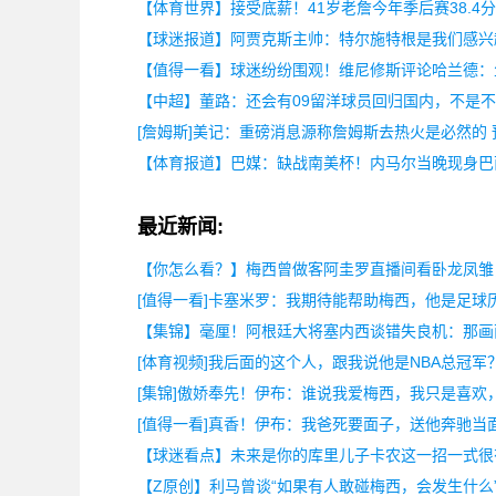
【体育世界】接受底薪！41岁老詹今年季后赛38.4分
【球迷报道】阿贾克斯主帅：特尔施特根是我们感兴
【值得一看】球迷纷纷围观！维尼修斯评论哈兰德：
【中超】董路：还会有09留洋球员回归国内，不是
[詹姆斯]美记：重磅消息源称詹姆斯去热火是必然的
【体育报道】巴媒：缺战南美杯！内马尔当晚现身巴
最近新闻:
【你怎么看？】梅西曾做客阿圭罗直播间看卧龙凤雏
[值得一看]卡塞米罗：我期待能帮助梅西，他是足球
【集锦】毫厘！阿根廷大将塞内西谈错失良机：那画
[体育视频]我后面的这个人，跟我说他是NBA总冠军
[集锦]傲娇奉先！伊布：谁说我爱梅西，我只是喜欢
[值得一看]真香！伊布：我爸死要面子，送他奔驰当
【球迷看点】未来是你的库里儿子卡农这一招一式很
【Z原创】利马曾谈“如果有人敢碰梅西，会发生什么