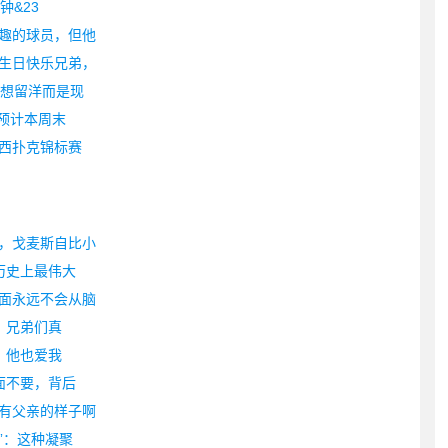
钟&23
趣的球员，但他
生日快乐兄弟，
不想留洋而是现
 预计本周末
西扑克锦标赛
，戈麦斯自比小
历史上最伟大
面永远不会从脑
？兄弟们真
，他也爱我
面不要，背后
有父亲的样子啊
”：这种凝聚