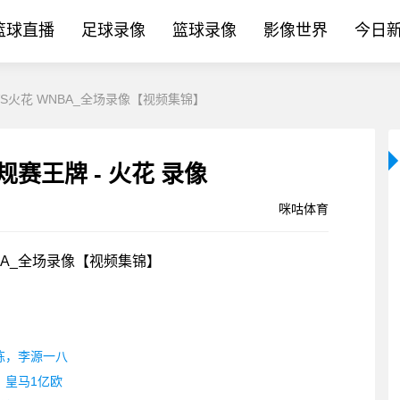
篮球直播
足球录像
篮球录像
影像世界
今日
牌VS火花 WNBA_全场录像【视频集锦】
[咪咕体育]- 06-03 WNBA常规赛王牌 - 火花 录像
咪咕体育
WNBA_全场录像【视频集锦】
练，李源一八
，皇马1亿欧