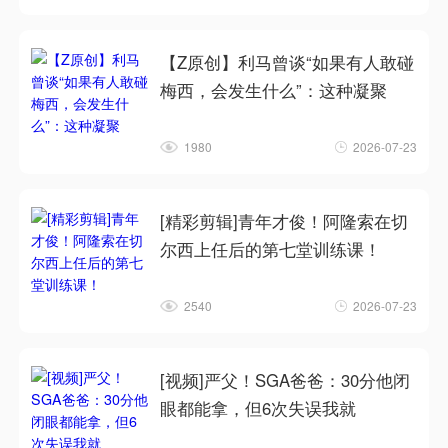
【Z原创】利马曾谈“如果有人敢碰
梅西，会发生什么”：这种凝聚
1980
2026-07-23
[精彩剪辑]青年才俊！阿隆索在切
尔西上任后的第七堂训练课！
2540
2026-07-23
[视频]严父！SGA爸爸：30分他闭
眼都能拿，但6次失误我就