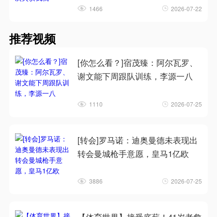
1466
2026-07-22
推荐视频
[你怎么看？]宿茂臻：阿尔瓦罗、
谢文能下周跟队训练，李源一八
1110
2026-07-25
[转会]罗马诺：迪奥曼德未表现出
转会曼城枪手意愿，皇马1亿欧
3886
2026-07-25