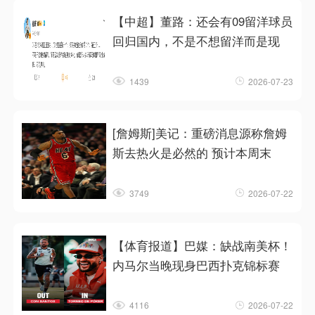
【中超】董路：还会有09留洋球员
回归国内，不是不想留洋而是现
1439
2026-07-23
[詹姆斯]美记：重磅消息源称詹姆
斯去热火是必然的 预计本周末
3749
2026-07-22
【体育报道】巴媒：缺战南美杯！
内马尔当晚现身巴西扑克锦标赛
4116
2026-07-22