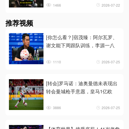
1466
2026-07-22
推荐视频
[你怎么看？]宿茂臻：阿尔瓦罗、
谢文能下周跟队训练，李源一八
1110
2026-07-25
[转会]罗马诺：迪奥曼德未表现出
转会曼城枪手意愿，皇马1亿欧
3886
2026-07-25