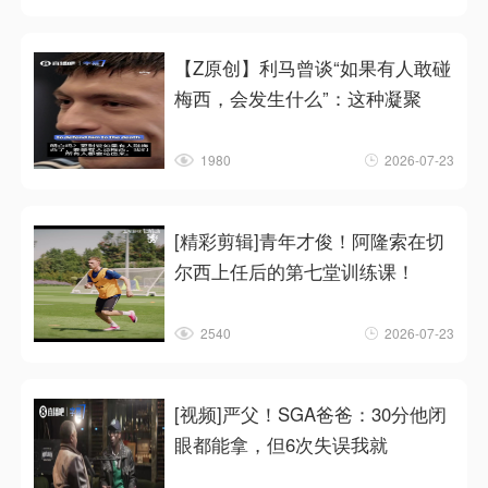
【Z原创】利马曾谈“如果有人敢碰
梅西，会发生什么”：这种凝聚
1980
2026-07-23
[精彩剪辑]青年才俊！阿隆索在切
尔西上任后的第七堂训练课！
2540
2026-07-23
[视频]严父！SGA爸爸：30分他闭
眼都能拿，但6次失误我就