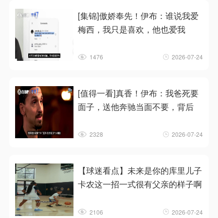
[集锦]傲娇奉先！伊布：谁说我爱
梅西，我只是喜欢，他也爱我
1476
2026-07-24
[值得一看]真香！伊布：我爸死要
面子，送他奔驰当面不要，背后
2328
2026-07-24
【球迷看点】未来是你的库里儿子
卡农这一招一式很有父亲的样子啊
2106
2026-07-24