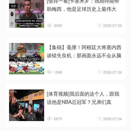
[值得一看]卡塞米罗：我期待能帮
助梅西，他是足球历史上最伟大
3056
2026-07-25
【集锦】毫厘！阿根廷大将塞内西
谈错失良机：那画面永远不会从脑
1598
2026-07-24
[体育视频]我后面的这个人，跟我
说他是NBA总冠军？兄弟们真
2670
2026-07-24