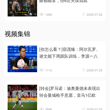
眼都能拿，但6次失误我就
1466
2026-07-22
视频集锦
[你怎么看？]宿茂臻：阿尔瓦罗、
谢文能下周跟队训练，李源一八
1110
2026-07-25
[转会]罗马诺：迪奥曼德未表现出
转会曼城枪手意愿，皇马1亿欧
3886
2026-07-25