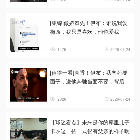
[集锦]傲娇奉先！伊布：谁说我爱
梅西，我只是喜欢，他也爱我
1476
2026-07-24
[值得一看]真香！伊布：我爸死要
面子，送他奔驰当面不要，背后
2328
2026-07-24
【球迷看点】未来是你的库里儿子
卡农这一招一式很有父亲的样子啊