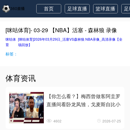
首页
足球直播
篮球直播
足
[咪咕体育]- 03-29 【NBA】活塞 - 森林狼 录像
咪咕体
[咪咕体育]2026年03月29日_活塞VS森林狼 NBA录像_高清录像【全
育
场回放】
标签：
体育资讯
【你怎么看？】梅西曾做客阿圭罗
直播间看卧龙凤雏，戈麦斯自比小
4602
2026-07-25