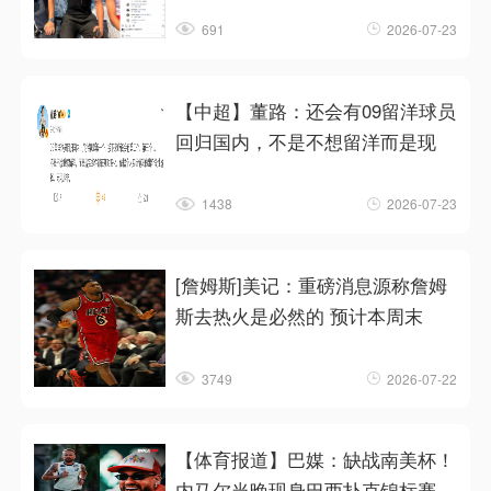
691
2026-07-23
【中超】董路：还会有09留洋球员
回归国内，不是不想留洋而是现
1438
2026-07-23
[詹姆斯]美记：重磅消息源称詹姆
斯去热火是必然的 预计本周末
3749
2026-07-22
【体育报道】巴媒：缺战南美杯！
内马尔当晚现身巴西扑克锦标赛