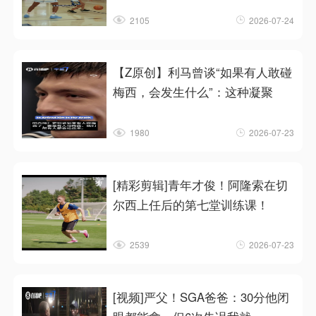
2105
2026-07-24
【Z原创】利马曾谈“如果有人敢碰
梅西，会发生什么”：这种凝聚
1980
2026-07-23
[精彩剪辑]青年才俊！阿隆索在切
尔西上任后的第七堂训练课！
2539
2026-07-23
[视频]严父！SGA爸爸：30分他闭