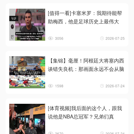
[值得一看]卡塞米罗：我期待能帮
助梅西，他是足球历史上最伟大
3056
2026-07-25
【集锦】毫厘！阿根廷大将塞内西
谈错失良机：那画面永远不会从脑
1598
2026-07-24
[体育视频]我后面的这个人，跟我
说他是NBA总冠军？兄弟们真
2670
2026-07-24