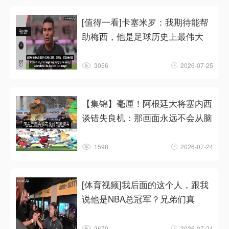
[值得一看]卡塞米罗：我期待能帮
助梅西，他是足球历史上最伟大
3056
2026-07-25
【集锦】毫厘！阿根廷大将塞内西
谈错失良机：那画面永远不会从脑
1598
2026-07-24
[体育视频]我后面的这个人，跟我
说他是NBA总冠军？兄弟们真
2670
2026-07-24