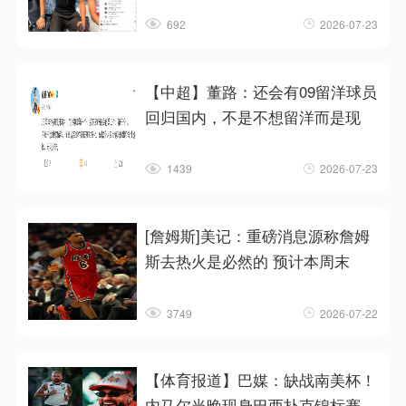
692
2026-07-23
【中超】董路：还会有09留洋球员
回归国内，不是不想留洋而是现
1439
2026-07-23
[詹姆斯]美记：重磅消息源称詹姆
斯去热火是必然的 预计本周末
3749
2026-07-22
【体育报道】巴媒：缺战南美杯！
内马尔当晚现身巴西扑克锦标赛