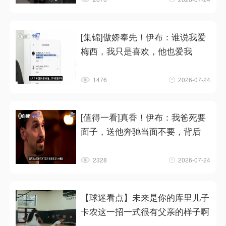
[集锦]傲娇奉先！伊布：谁说我爱
梅西，我只是喜欢，他也爱我
1476
2026-07-24
[值得一看]真香！伊布：我爸死要
面子，送他奔驰当面不要，背后
2328
2026-07-24
【球迷看点】未来是你的库里儿子
卡农这一招一式很有父亲的样子啊