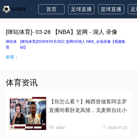
首页
足球直播
篮球直播
足
[咪咕体育]- 03-28 【NBA】篮网 - 湖人 录像
咪咕体
[咪咕体育]2026年03月28日 篮网VS湖人 NBA_全场录像【视频集
育
锦】
标签：
体育资讯
【你怎么看？】梅西曾做客阿圭罗
直播间看卧龙凤雏，戈麦斯自比小
4602
2026-07-25