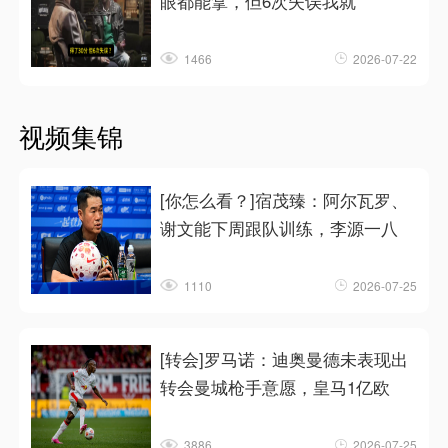
眼都能拿，但6次失误我就
1466
2026-07-22
视频集锦
[你怎么看？]宿茂臻：阿尔瓦罗、
谢文能下周跟队训练，李源一八
1110
2026-07-25
[转会]罗马诺：迪奥曼德未表现出
转会曼城枪手意愿，皇马1亿欧
3886
2026-07-25