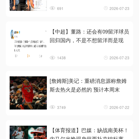
691
2026-07-23
【中超】董路：还会有09留洋球员
回归国内，不是不想留洋而是现
1438
2026-07-23
[詹姆斯]美记：重磅消息源称詹姆
斯去热火是必然的 预计本周末
3749
2026-07-22
【体育报道】巴媒：缺战南美杯！
内马尔当晚现身巴西扑克锦标赛