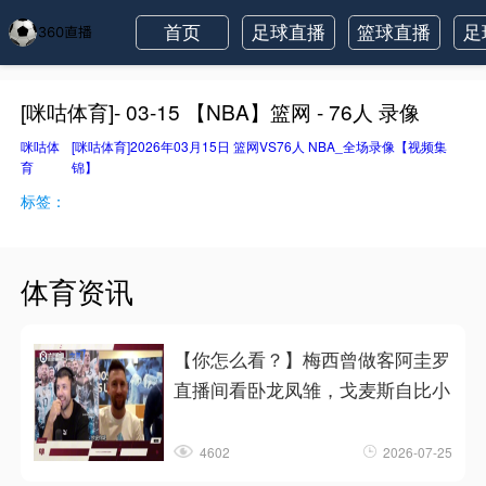
首页
足球直播
篮球直播
足
[咪咕体育]- 03-15 【NBA】篮网 - 76人 录像
咪咕体
[咪咕体育]2026年03月15日 篮网VS76人 NBA_全场录像【视频集
育
锦】
标签：
体育资讯
【你怎么看？】梅西曾做客阿圭罗
直播间看卧龙凤雏，戈麦斯自比小
4602
2026-07-25