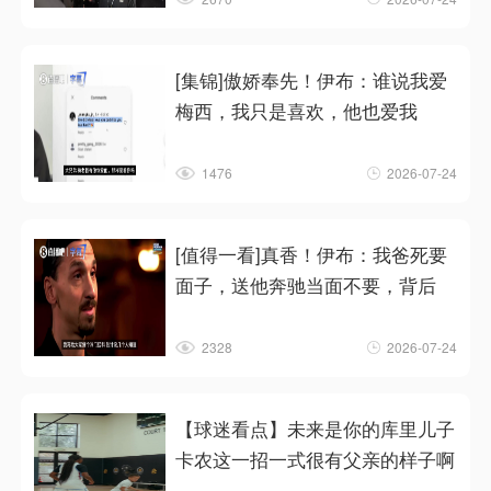
[集锦]傲娇奉先！伊布：谁说我爱
梅西，我只是喜欢，他也爱我
1476
2026-07-24
[值得一看]真香！伊布：我爸死要
面子，送他奔驰当面不要，背后
2328
2026-07-24
【球迷看点】未来是你的库里儿子
卡农这一招一式很有父亲的样子啊