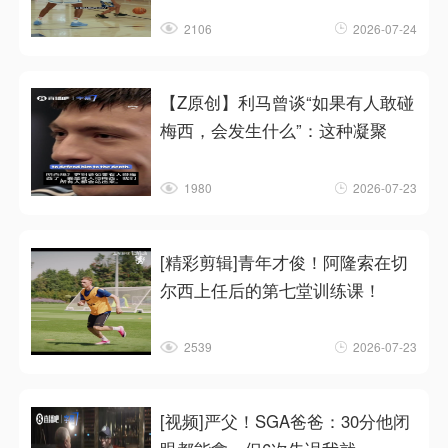
2106
2026-07-24
【Z原创】利马曾谈“如果有人敢碰
梅西，会发生什么”：这种凝聚
1980
2026-07-23
[精彩剪辑]青年才俊！阿隆索在切
尔西上任后的第七堂训练课！
2539
2026-07-23
[视频]严父！SGA爸爸：30分他闭