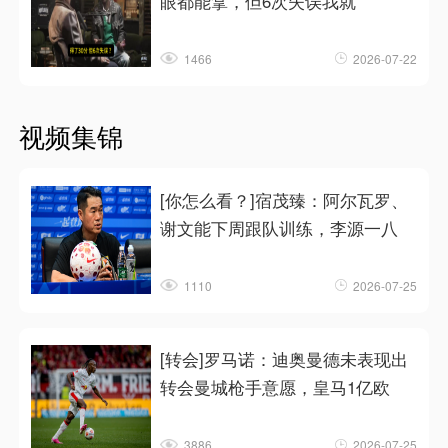
眼都能拿，但6次失误我就
1466
2026-07-22
视频集锦
[你怎么看？]宿茂臻：阿尔瓦罗、
谢文能下周跟队训练，李源一八
1110
2026-07-25
[转会]罗马诺：迪奥曼德未表现出
转会曼城枪手意愿，皇马1亿欧
3886
2026-07-25