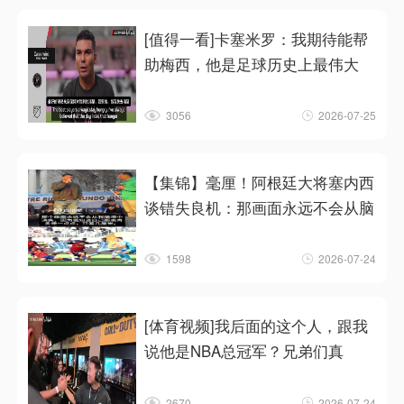
[值得一看]卡塞米罗：我期待能帮
助梅西，他是足球历史上最伟大
3056
2026-07-25
【集锦】毫厘！阿根廷大将塞内西
谈错失良机：那画面永远不会从脑
1598
2026-07-24
[体育视频]我后面的这个人，跟我
说他是NBA总冠军？兄弟们真
2670
2026-07-24