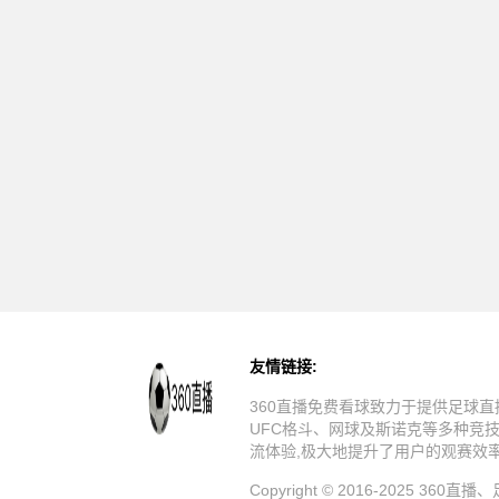
友情链接:
360直播免费看球致力于提供足球直
UFC格斗、网球及斯诺克等多种竞
流体验,极大地提升了用户的观赛效
Copyright © 2016-20