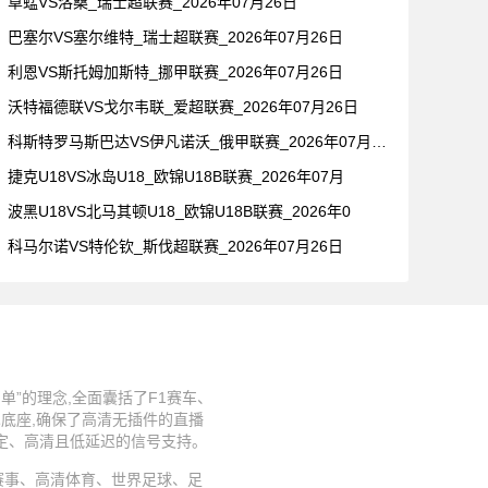
草蜢VS洛桑_瑞士超联赛_2026年07月26日
巴塞尔VS塞尔维特_瑞士超联赛_2026年07月26日
利恩VS斯托姆加斯特_挪甲联赛_2026年07月26日
沃特福德联VS戈尔韦联_爱超联赛_2026年07月26日
科斯特罗马斯巴达VS伊凡诺沃_俄甲联赛_2026年07月26
捷克U18VS冰岛U18_欧锦U18B联赛_2026年07月
波黑U18VS北马其顿U18_欧锦U18B联赛_2026年0
科马尔诺VS特伦钦_斯伐超联赛_2026年07月26日
”的理念,全面囊括了F1赛车、
术底座,确保了高清无插件的直播
稳定、高清且低延迟的信号支持。
、足球赛事、高清体育、世界足球、足