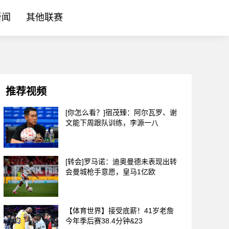
新闻
其他联赛
推荐视频
[你怎么看？]宿茂臻：阿尔瓦罗、谢
文能下周跟队训练，李源一八
[转会]罗马诺：迪奥曼德未表现出转
会曼城枪手意愿，皇马1亿欧
【体育世界】接受底薪！41岁老詹
今年季后赛38.4分钟&23