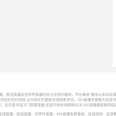
播、欧冠直播及世界杯直播的全方位视听服务。平台秉承“看球从未如此简单
技项目的实时视频,全天候实时更新全球体育资讯。360直播凭借强大的技
率。无论是寻找冷门联赛直播,还是守候全球巅峰对决,360直播都能提供
25 360直播、足球直播、欧冠直播、世界杯直播、360直播免费看球、在线视频