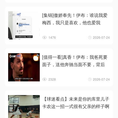
[集锦]傲娇奉先！伊布：谁说我爱
梅西，我只是喜欢，他也爱我
1476
2026-07-24
[值得一看]真香！伊布：我爸死要
面子，送他奔驰当面不要，背后
2328
2026-07-24
【球迷看点】未来是你的库里儿子
卡农这一招一式很有父亲的样子啊