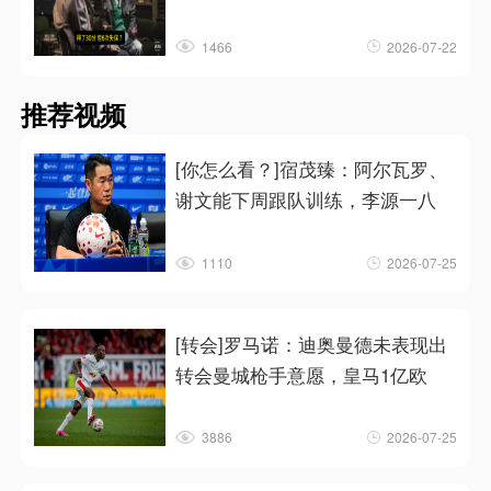
1466
2026-07-22
推荐视频
[你怎么看？]宿茂臻：阿尔瓦罗、
谢文能下周跟队训练，李源一八
1110
2026-07-25
[转会]罗马诺：迪奥曼德未表现出
转会曼城枪手意愿，皇马1亿欧
3886
2026-07-25