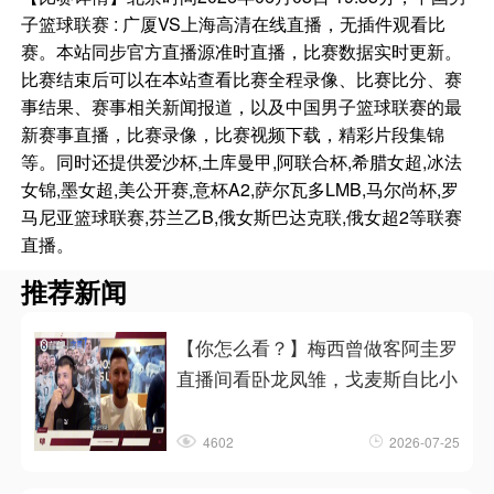
子篮球联赛 : 广厦VS上海高清在线直播，无插件观看比
赛。本站同步官方直播源准时直播，比赛数据实时更新。
比赛结束后可以在本站查看比赛全程录像、比赛比分、赛
事结果、赛事相关新闻报道，以及中国男子篮球联赛的最
新赛事直播，比赛录像，比赛视频下载，精彩片段集锦
等。同时还提供爱沙杯,土库曼甲,阿联合杯,希腊女超,冰法
女锦,墨女超,美公开赛,意杯A2,萨尔瓦多LMB,马尔尚杯,罗
马尼亚篮球联赛,芬兰乙B,俄女斯巴达克联,俄女超2等联赛
直播。
推荐新闻
【你怎么看？】梅西曾做客阿圭罗
直播间看卧龙凤雏，戈麦斯自比小
4602
2026-07-25