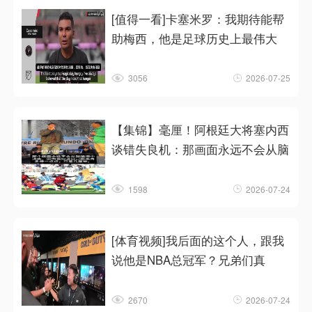
[值得一看]卡塞米罗：我期待能帮
助梅西，他是足球历史上最伟大
3056
2026-07-25
【集锦】毫厘！阿根廷大将塞内西
谈错失良机：那画面永远不会从脑
1598
2026-07-24
[体育视频]我后面的这个人，跟我
说他是NBA总冠军？兄弟们真
2670
2026-07-24