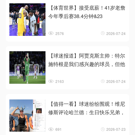
【体育世界】接受底薪！41岁老詹
今年季后赛38.4分钟&23
2576
2026-07-24
【球迷报道】阿贾克斯主帅：特尔
施特根是我们感兴趣的球员，但他
2163
2026-07-24
【值得一看】球迷纷纷围观！维尼
修斯评论哈兰德：生日快乐兄弟，
691
2026-07-23