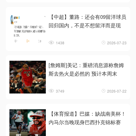
【中超】董路：还会有09留洋球员
回归国内，不是不想留洋而是现
1438
2026-07-23
[詹姆斯]美记：重磅消息源称詹姆
斯去热火是必然的 预计本周末
3749
2026-07-22
【体育报道】巴媒：缺战南美杯！
内马尔当晚现身巴西扑克锦标赛